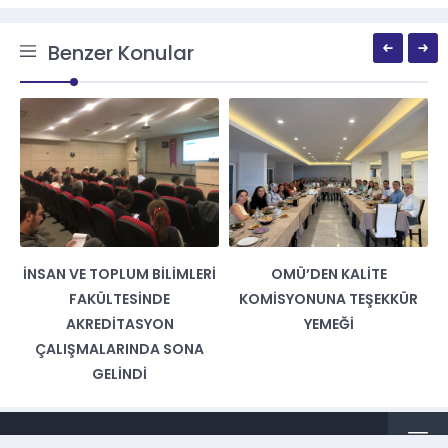
Benzer Konular
İNSAN VE TOPLUM BILIMLERI
OMÜ’DEN KALITE
FAKÜLTESINDE
KOMISYONUNA TEŞEKKÜR
AKREDITASYON
YEMEĞI
ÇALIŞMALARINDA SONA
GELINDI
Copyright @ 2020 |
Ondokuz Mayıs Üniversitesi - BİDB