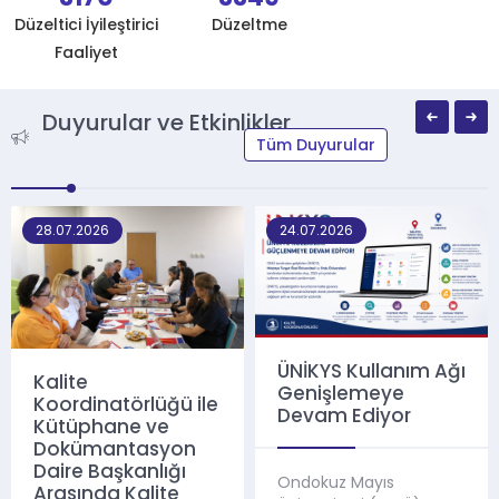
Düzeltici İyileştirici
Düzeltme
Faaliyet
Duyurular ve Etkinlikler
Tüm Duyurular
28.07.2026
24.07.2026
ÜNİKYS Kullanım Ağı
Kalite
Genişlemeye
Koordinatörlüğü ile
Devam Ediyor
Kütüphane ve
Dokümantasyon
Daire Başkanlığı
Ondokuz Mayıs
Arasında Kalite