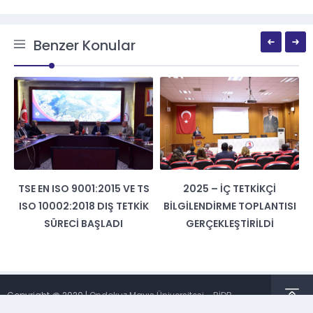
Benzer Konular
TSE EN ISO 9001:2015 VE TS
2025 – İÇ TETKIKÇI
ISO 10002:2018 DIŞ TETKIK
BILGILENDIRME TOPLANTISI
SÜRECI BAŞLADI
GERÇEKLEŞTIRILDI
Copyright @ 2020 |
Ondokuz Mayıs Üniversitesi - BİDB